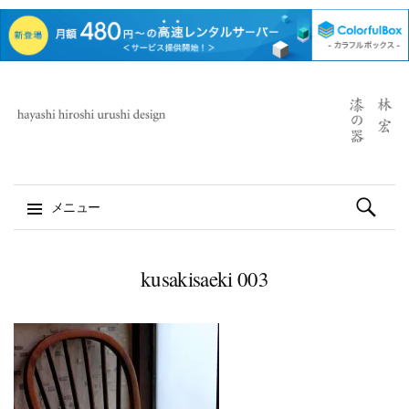
検
メニュー
索:
コ
ン
kusakisaeki 003
テ
ン
ツ
へ
ス
キ