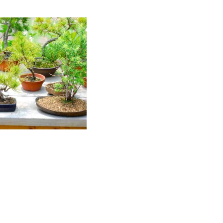
ン
ツ
へ
ス
キ
ッ
プ