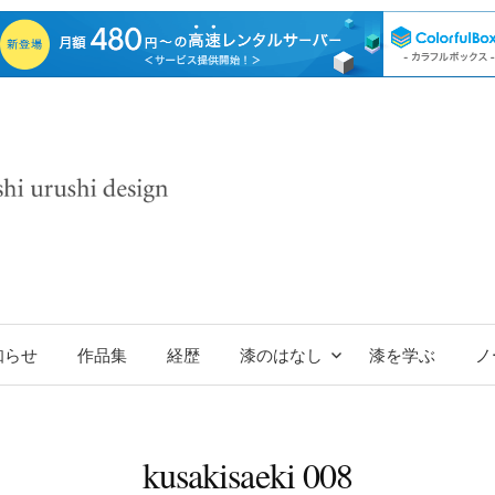
コ
知らせ
作品集
経歴
漆のはなし
漆を学ぶ
ノ
ン
kusakisaeki 008
テ